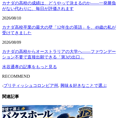
カナダの高校の成績は、どうやって決まるのか——一発勝負
がない代わりに、毎日が評価されます
2026/08/10
カナダ高校卒業の最大の壁「12年生の英語」を、49歳の私が
受けてきました
2026/08/09
カナダの高校からオーストラリアの大学へ——ファウンデー
ション不要で直接出願できる「第3の出口」
水谷通孝の記事をもっと見る
RECOMMEND
-
ブリティッシュコロンビア州
,
興味＆好きなことで選ぶ
関連記事