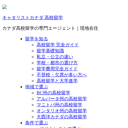
キャタリストカナダ 高校留学
カナダ高校留学の専門エージェント｜現地在住
留学を知る
高校留学 完全ガイド
留学基礎知識
私立・公立の違い
学校・都市の選び方
留学費用完全ガイド
不登校・欠席が多い方へ
高校留学と大学進学
地域で選ぶ
BC州の高校留学
アルバータ州の高校留学
マニトバ州の高校留学
オンタリオ州の高校留学
大西洋カナダの高校留学
条件で選ぶ