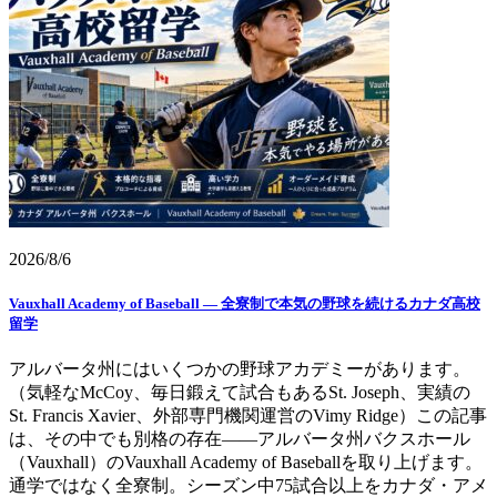
2026/8/6
Vauxhall Academy of Baseball ― 全寮制で本気の野球を続けるカナダ高校
留学
アルバータ州にはいくつかの野球アカデミーがあります。
（気軽なMcCoy、毎日鍛えて試合もあるSt. Joseph、実績の
St. Francis Xavier、外部専門機関運営のVimy Ridge）この記事
は、その中でも別格の存在——アルバータ州バクスホール
（Vauxhall）のVauxhall Academy of Baseballを取り上げます。
通学ではなく全寮制。シーズン中75試合以上をカナダ・アメ