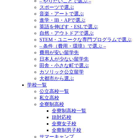
– やりたいことで選ぶ –
スポーツで選ぶ
音楽・アートで選ぶ
進学・IB・APで選ぶ
英語を伸ばす・ESLで選ぶ
自然・アウトドアで選ぶ
STEM・ユニークな専門プログラムで選ぶ
– 条件（費用・環境）で選ぶ –
費用が安い留学先
日本人が少ない留学先
田舎・小さな町で選ぶ
カソリック公立留学
大都市から選ぶ
学校一覧
公立高校一覧
私立高校
全寮制高校
全寮制高校一覧
IB対応校
全寮女子校
全寮制男子校
サマーキャンプ