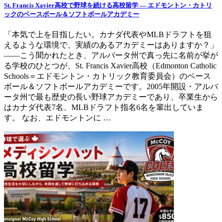
St. Francis Xavier高校で野球を続ける高校留学 ― エドモントン・カトリ
ックのベースボール＆ソフトボールアカデミー
「本気で上を目指したい。カナダ代表やMLBドラフトを狙
えるような環境で、実績のあるアカデミーはありますか？」
——こう聞かれたとき、アルバータ州で真っ先に名前が挙が
る学校のひとつが、St. Francis Xavier高校（Edmonton Catholic
Schools＝エドモントン・カトリック教育委員会）のベース
ボール＆ソフトボールアカデミーです。2005年開設・アルバ
ータ州で最も歴史の長い野球アカデミーであり、卒業生から
はカナダ代表7名、MLBドラフト指名6名を輩出していま
す。 なお、エドモントンに …