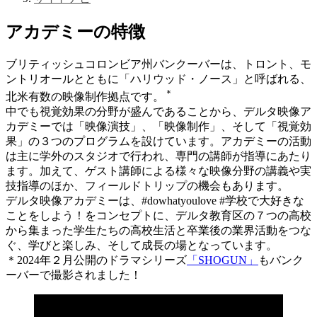
アカデミーの特徴
ブリティッシュコロンビア州バンクーバーは、トロント、モ
ントリオールとともに「ハリウッド・ノース」と呼ばれる、
＊
北米有数の映像制作拠点です。
中でも視覚効果の分野が盛んであることから、デルタ映像ア
カデミーでは「映像演技」、「映像制作」、そして「視覚効
果」の３つのプログラムを設けています。アカデミーの活動
は主に学外のスタジオで行われ、専門の講師が指導にあたり
ます。加えて、ゲスト講師による様々な映像分野の講義や実
技指導のほか、フィールドトリップの機会もあります。
デルタ映像アカデミーは、#dowhatyoulove #学校で大好きな
ことをしよう！をコンセプトに、デルタ教育区の７つの高校
から集まった学生たちの高校生活と卒業後の業界活動をつな
ぐ、学びと楽しみ、そして成長の場となっています。
＊2024年２月公開のドラマシリーズ
「SHOGUN」
もバンク
ーバーで撮影されました！