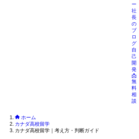
ー
社
長
の
ブ
ロ
グ
自
己
開
発
📩
無
料
相
談
ホーム
カナダ高校留学
カナダ高校留学｜考え方・判断ガイド