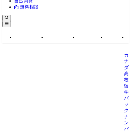
自己開発
📩 無料相談
カナダ高校留学
バックナンバー
社長のブログ
自己開発
カ
ナ
ダ
高
校
留
学
バ
ッ
ク
ナ
ン
バ