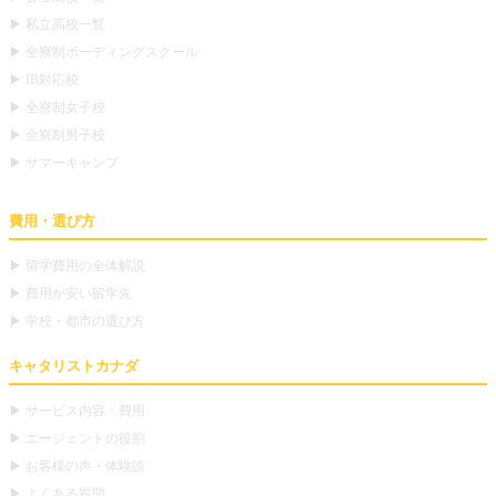
▶ 私立高校一覧
▶ 全寮制ボーディングスクール
▶ IB対応校
▶ 全寮制女子校
▶ 全寮制男子校
▶ サマーキャンプ
費用・選び方
▶ 留学費用の全体解説
▶ 費用が安い留学先
▶ 学校・都市の選び方
キャタリストカナダ
▶ サービス内容・費用
▶ エージェントの役割
▶ お客様の声・体験談
▶ よくある質問