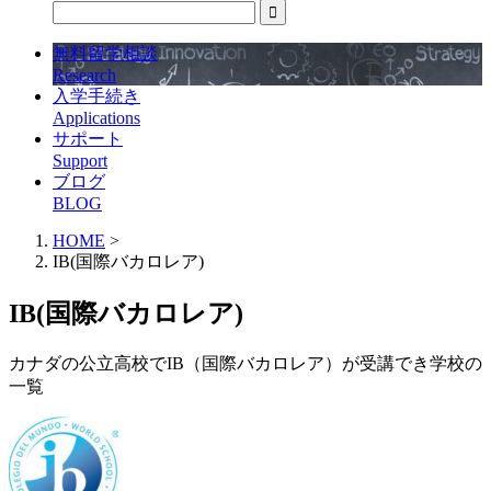
無料留学相談
Research
入学手続き
Applications
サポート
Support
ブログ
BLOG
HOME
>
IB(国際バカロレア)
IB(国際バカロレア)
カナダの公立高校でIB（国際バカロレア）が受講でき学校の
一覧