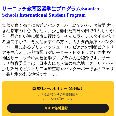
サーニッチ教育区留学生プログラム/Saanich
Schools International Student Program
気候が良く都会にも近いバンクーバー島でのカナダ留学 大
きな都市の中心ではなく、少し離れた郊外の街で生活しなが
ら、行きたい時に都市に行ける！そんなライフスタイルがご
希望ですか？ そんな留学生の方へ、カナダ西海岸・バンク
ーバー島にあるブリティッシュコロンビア州の州都ビクトリ
アを中心とした都市圏（グレーター・ビクトリア）の中の1
地区サーニッチの高校留学プログラムのご紹介です。サーニ
ッチ教育委員会は、日本人にも人気の観光地ビクトリアから
少し郊外でビクトリア国際空港やバンクーバー行きのフェリ
ー乗り場のある地域です。 …
📧 無料メールセミナー（全20回）
カナダ高校留学の基礎知識を
まるごとお届けします
今すぐ無料登録 →