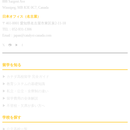
888 Sargent Ave
Winnipeg, MB R3E 0C7, Canada
日本オフィス（名古屋）
〒461-0001 愛知県名古屋市東区泉2-11-18
TEL：052-931-1306
Email：japan@catalyst-canada.com
𝕏
📷
▶
f
留学を知る
▶ カナダ高校留学 完全ガイド
▶ 教育システムの基礎知識
▶ 私立・公立・全寮制の違い
▶ 留学費用の全体解説
▶ 不登校・欠席が多い方へ
学校を探す
▶ 公立高校一覧