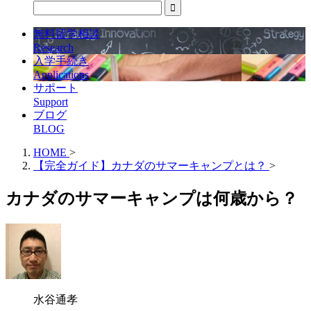
無料留学相談
Research
入学手続き
Applications
サポート
Support
ブログ
BLOG
HOME
>
【完全ガイド】カナダのサマーキャンプとは？
>
カナダのサマーキャンプは何歳から？
水谷通孝