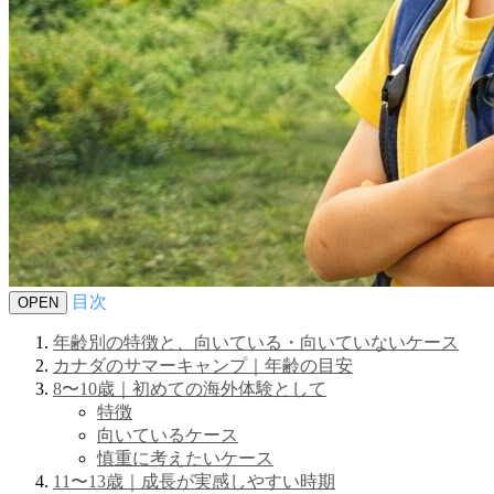
目次
OPEN
年齢別の特徴と、向いている・向いていないケース
カナダのサマーキャンプ｜年齢の目安
8〜10歳｜初めての海外体験として
特徴
向いているケース
慎重に考えたいケース
11〜13歳｜成長が実感しやすい時期