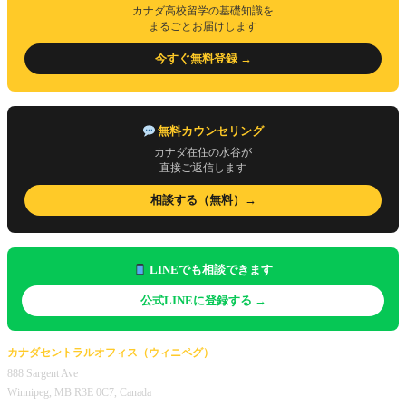
カナダ高校留学の基礎知識を
まるごとお届けします
今すぐ無料登録 →
無料カウンセリング
カナダ在住の水谷が
直接ご返信します
相談する（無料）→
LINEでも相談できます
公式LINEに登録する →
カナダセントラルオフィス（ウィニペグ）
888 Sargent Ave
Winnipeg, MB R3E 0C7, Canada