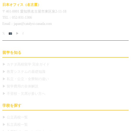
日本オフィス（名古屋）
〒461-0001 愛知県名古屋市東区泉2-11-18
TEL：052-931-1306
Email：japan@catalyst-canada.com
𝕏
▶
f
留学を知る
▶ カナダ高校留学 完全ガイド
▶ 教育システムの基礎知識
▶ 私立・公立・全寮制の違い
▶ 留学費用の全体解説
▶ 不登校・欠席が多い方へ
学校を探す
▶ 公立高校一覧
▶ 私立高校一覧