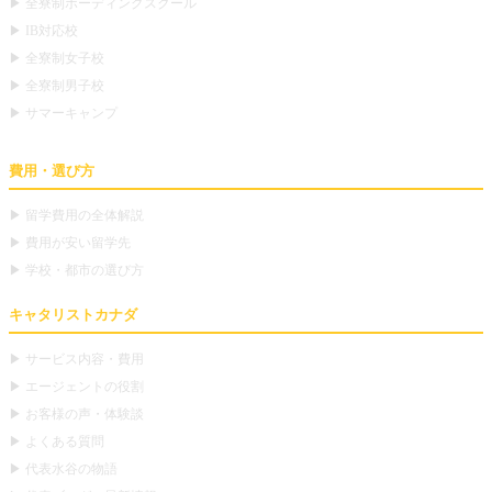
▶ 全寮制ボーディングスクール
▶ IB対応校
▶ 全寮制女子校
▶ 全寮制男子校
▶ サマーキャンプ
費用・選び方
▶ 留学費用の全体解説
▶ 費用が安い留学先
▶ 学校・都市の選び方
キャタリストカナダ
▶ サービス内容・費用
▶ エージェントの役割
▶ お客様の声・体験談
▶ よくある質問
▶ 代表水谷の物語