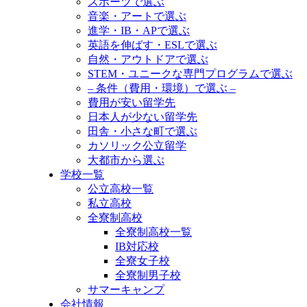
スポーツで選ぶ
音楽・アートで選ぶ
進学・IB・APで選ぶ
英語を伸ばす・ESLで選ぶ
自然・アウトドアで選ぶ
STEM・ユニークな専門プログラムで選ぶ
– 条件（費用・環境）で選ぶ –
費用が安い留学先
日本人が少ない留学先
田舎・小さな町で選ぶ
カソリック公立留学
大都市から選ぶ
学校一覧
公立高校一覧
私立高校
全寮制高校
全寮制高校一覧
IB対応校
全寮女子校
全寮制男子校
サマーキャンプ
会社情報