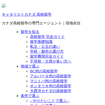
キャタリストカナダ 高校留学
カナダ高校留学の専門エージェント｜現地在住
留学を知る
高校留学 完全ガイド
留学基礎知識
私立・公立の違い
学校・都市の選び方
留学費用完全ガイド
不登校・欠席が多い方へ
地域で選ぶ
BC州の高校留学
アルバータ州の高校留学
マニトバ州の高校留学
オンタリオ州の高校留学
大西洋カナダの高校留学
条件で選ぶ
– やりたいことで選ぶ –