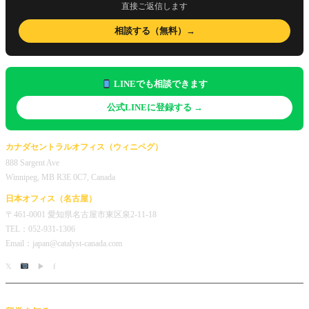
直接ご返信します
相談する（無料）→
LINEでも相談できます
公式LINEに登録する →
カナダセントラルオフィス（ウィニペグ）
888 Sargent Ave
Winnipeg, MB R3E 0C7, Canada
日本オフィス（名古屋）
〒461-0001 愛知県名古屋市東区泉2-11-18
TEL：052-931-1306
Email：japan@catalyst-canada.com
𝕏
▶
f