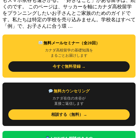
もスマホ依存も遠ざかる。「好きなこと」がある留学は、続
くのです。 このページは、サッカーを軸にカナダ高校留学
をプランニングしたいお子さんとご家族のためのガイドで
す。私たちは特定の学校を売り込みません。学校名はすべて
「例」で、お子さんに合う環 …
無料メールセミナー（全20回）
カナダ高校留学の基礎知識を
まるごとお届けします
今すぐ無料登録 →
無料カウンセリング
カナダ在住の水谷が
直接ご返信します
相談する（無料）→