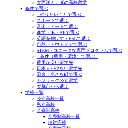
大西洋カナダの高校留学
条件で選ぶ
– やりたいことで選ぶ –
スポーツで選ぶ
音楽・アートで選ぶ
進学・IB・APで選ぶ
英語を伸ばす・ESLで選ぶ
自然・アウトドアで選ぶ
STEM・ユニークな専門プログラムで選ぶ
– 条件（費用・環境）で選ぶ –
費用が安い留学先
日本人が少ない留学先
田舎・小さな町で選ぶ
カソリック公立留学
大都市から選ぶ
学校一覧
公立高校一覧
私立高校
全寮制高校
全寮制高校一覧
IB対応校