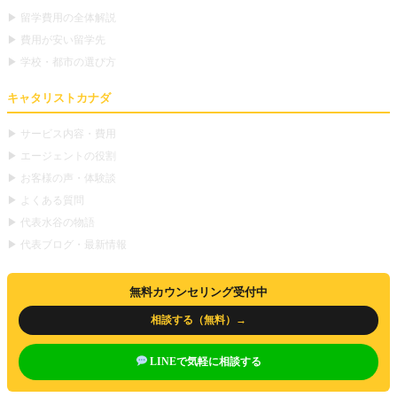
▶ 留学費用の全体解説
▶ 費用が安い留学先
▶ 学校・都市の選び方
キャタリストカナダ
▶ サービス内容・費用
▶ エージェントの役割
▶ お客様の声・体験談
▶ よくある質問
▶ 代表水谷の物語
▶ 代表ブログ・最新情報
無料カウンセリング受付中
相談する（無料）→
LINEで気軽に相談する