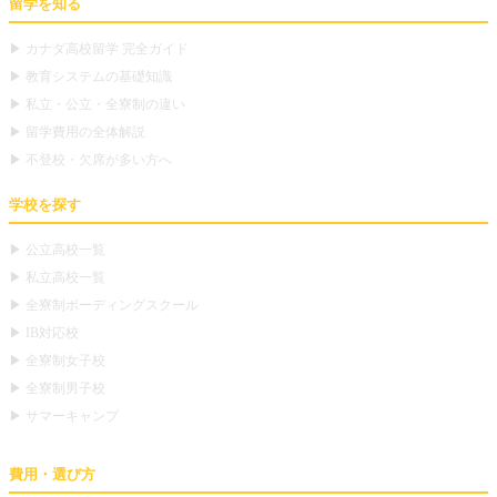
留学を知る
▶ カナダ高校留学 完全ガイド
▶ 教育システムの基礎知識
▶ 私立・公立・全寮制の違い
▶ 留学費用の全体解説
▶ 不登校・欠席が多い方へ
学校を探す
▶ 公立高校一覧
▶ 私立高校一覧
▶ 全寮制ボーディングスクール
▶ IB対応校
▶ 全寮制女子校
▶ 全寮制男子校
▶ サマーキャンプ
費用・選び方