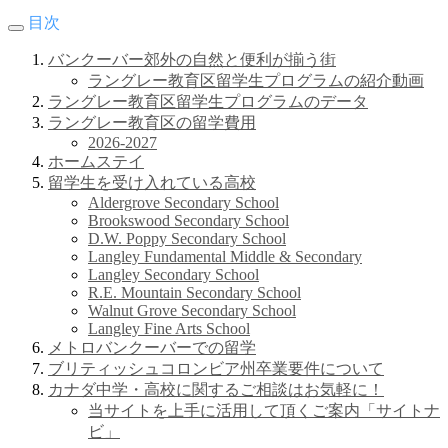
目次
バンクーバー郊外の自然と便利が揃う街
ラングレー教育区留学生プログラムの紹介動画
ラングレー教育区留学生プログラムのデータ
ラングレー教育区の留学費用
2026-2027
ホームステイ
留学生を受け入れている高校
Aldergrove Secondary School
Brookswood Secondary School
D.W. Poppy Secondary School
Langley Fundamental Middle & Secondary
Langley Secondary School
R.E. Mountain Secondary School
Walnut Grove Secondary School
Langley Fine Arts School
メトロバンクーバーでの留学
ブリティッシュコロンビア州卒業要件について
カナダ中学・高校に関するご相談はお気軽に！
当サイトを上手に活用して頂くご案内「サイトナ
ビ」