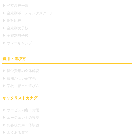
▶ 私立高校一覧
▶ 全寮制ボーディングスクール
▶ IB対応校
▶ 全寮制女子校
▶ 全寮制男子校
▶ サマーキャンプ
費用・選び方
▶ 留学費用の全体解説
▶ 費用が安い留学先
▶ 学校・都市の選び方
キャタリストカナダ
▶ サービス内容・費用
▶ エージェントの役割
▶ お客様の声・体験談
▶ よくある質問