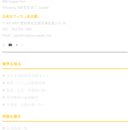
888 Sargent Ave
Winnipeg, MB R3E 0C7, Canada
日本オフィス（名古屋）
〒461-0001 愛知県名古屋市東区泉2-11-18
TEL：052-931-1306
Email：japan@catalyst-canada.com
𝕏
▶
f
留学を知る
▶ カナダ高校留学 完全ガイド
▶ 教育システムの基礎知識
▶ 私立・公立・全寮制の違い
▶ 留学費用の全体解説
▶ 不登校・欠席が多い方へ
学校を探す
▶ 公立高校一覧