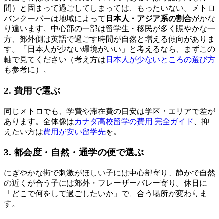
間）と固まって過ごしてしまっては、もったいない。メトロ
バンクーバーは地域によって
日本人・アジア系の割合
がかな
り違います。中心部の一部は留学生・移民が多く賑やかな一
方、郊外側は英語で過ごす時間が自然と増える傾向がありま
す。「日本人が少ない環境がいい」と考えるなら、まずこの
軸で見てください（考え方は
日本人が少ないところの選び方
も参考に）。
2. 費用で選ぶ
同じメトロでも、学費や滞在費の目安は学区・エリアで差が
あります。全体像は
カナダ高校留学の費用 完全ガイド
、抑
えたい方は
費用が安い留学先
を。
3. 都会度・自然・通学の便で選ぶ
にぎやかな街で刺激がほしい子には中心部寄り、静かで自然
の近くが合う子には郊外・フレーザーバレー寄り。休日に
「どこで何をして過ごしたいか」で、合う場所が変わりま
す。