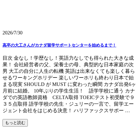
2026/7/30
高卒の大工さんがカナダ留学サポートセンターを始めるまで！
目次 金なし！学歴なし！英語力なしでも得られた大きな成
果！ 会社経営者の父、栄養士の母、典型的な日本家庭の次
男 大工の自分に人生の転機 英語は出来なくても楽しく暮ら
せるワーキングホリデー 楽しいワーホリも終わり日本で始
まる現実 SHOULD が MUST に変わった瞬間 カナダ出発6ヶ
月前に結婚。 10年ぶりの学生生活！ 語学学校に通う カナ
ダでの英語教師資格 CELTA取得 TOEICテスト初受験で９
３５点取得 語学学校の先生・ジュリーの一言で、留学エー
ジェント会社をはじめる決意！ ハリファックスサポー …
もっと読む