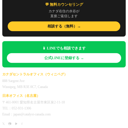
💬 無料カウンセリング
カナダ在住の水谷が
直接ご返信します
相談する（無料）→
📱 LINEでも相談できます
公式LINEに登録する →
カナダセントラルオフィス（ウィニペグ）
888 Sargent Ave
Winnipeg, MB R3E 0C7, Canada
日本オフィス（名古屋）
〒461-0001 愛知県名古屋市東区泉2-11-18
TEL：052-931-1306
Email：japan@catalyst-canada.com
𝕏
📷
▶
f