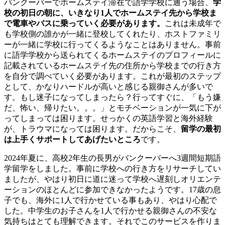
バンクーバーでホームステイ滞在で語学学校に通う場合、
学
校の初日の朝に、いきなり1人でホームステイ先から学校ま
で電車やバスに乗っていく必要があります。
これは未成年で
も学校側の誰かが一緒に登校してくれたり、ホストファミリ
ーが一緒に学校に行ってくるようなことはありません。事前
に語学学校から送られてくるホームステイのプロフィールに
記載されているホームステイ先の住所から学校までの行き方
を自分で調べていく必要があります。これが最初のステップ
として、かなりハードルが高いと感じる親御さんが多いで
す。もし迷子になってしまったら？行ってすぐに、「もう嫌
だ、怖い、帰りたい。。。」とモチベーションが一気に下が
ってしまっては困ります。せっかくの英語学習と海外経験
が、トラウマになっては困ります。だからこそ、
留学の最初
は上手くサポートしてあげたいところ
です。
2024年夏に、高校2年生の長男がバンクーバーへ3週間短期語
学留学をしました。事前に学校への行き方をリサーチしてい
ましたが、やはり初日に道に迷って学校へ遅刻しオリエンテ
ーションのほとんどに参加できなかったようです。17歳の息
子でも、海外に1人で行かせている事もあり、やはり心配で
した。中学生のお子さんを1人で行かせる親御さんの不安な
気持ちはとても理解できます。それでこのサービスを作りま