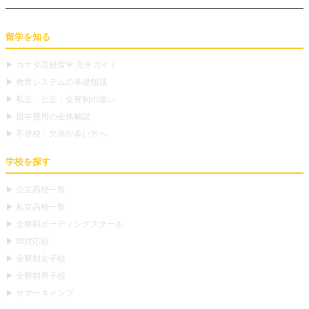
留学を知る
▶ カナダ高校留学 完全ガイド
▶ 教育システムの基礎知識
▶ 私立・公立・全寮制の違い
▶ 留学費用の全体解説
▶ 不登校・欠席が多い方へ
学校を探す
▶ 公立高校一覧
▶ 私立高校一覧
▶ 全寮制ボーディングスクール
▶ IB対応校
▶ 全寮制女子校
▶ 全寮制男子校
▶ サマーキャンプ