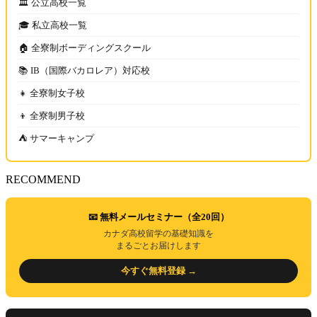
🏛️ 公立高校一覧
🎓 私立高校一覧
🏠 全寮制ボーディングスクール
📚 IB（国際バカロレア）対応校
👧 全寮制女子校
👦 全寮制男子校
⛺ サマーキャンプ
RECOMMEND
📧 無料メールセミナー（全20回）
カナダ高校留学の基礎知識を
まるごとお届けします
今すぐ無料登録 →