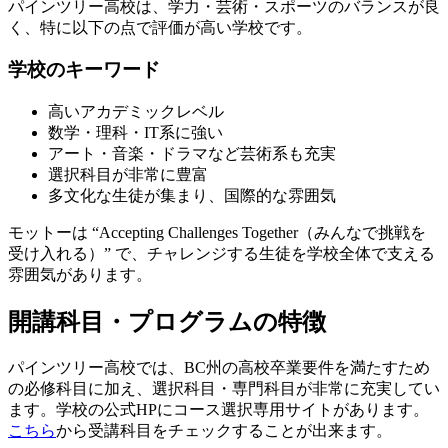
パインツリー高校は、学力・芸術・スポーツのバランスが良
く、特に以下の点で評価が高い学校です。
学校のキーワード
高いアカデミックレベル
数学・理科・IT系に強い
アート・音楽・ドラマなど芸術系も充実
選択科目が非常に豊富
多文化な生徒が集まり、国際的な雰囲気
モットーは “Accepting Challenges Together（みんなで挑戦を
受け入れる）” で、チャレンジする生徒を学校全体で支える
雰囲気があります。
開講科目・プログラムの特徴
パインツリー高校では、BC州の高校卒業要件を満たすため
の必修科目に加え、選択科目・専門科目が非常に充実してい
ます。学校の公式HPにコース選択専用サイトがあります。
こちら
から受講科目をチェックすることが出来ます。