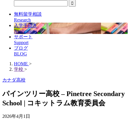
無料留学相談
Research
入学手続き
Applications
サポート
Support
ブログ
BLOG
HOME
>
学校
>
カナダ高校
パインツリー高校 – Pinetree Secondary
School | コキットラム教育委員会
2026年4月1日