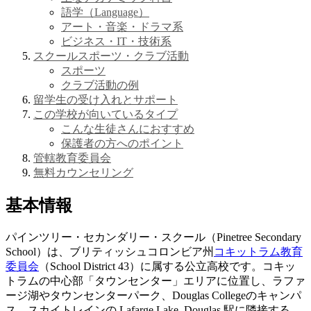
語学（Language）
アート・音楽・ドラマ系
ビジネス・IT・技術系
スクールスポーツ・クラブ活動
スポーツ
クラブ活動の例
留学生の受け入れとサポート
この学校が向いているタイプ
こんな生徒さんにおすすめ
保護者の方へのポイント
管轄教育委員会
無料カウンセリング
基本情報
パインツリー・セカンダリー・スクール（Pinetree Secondary
School）は、ブリティッシュコロンビア州
コキットラム教育
委員会
（School District 43）に属する公立高校です。コキッ
トラムの中心部「タウンセンター」エリアに位置し、ラファ
ージ湖やタウンセンターパーク、Douglas Collegeのキャンパ
ス、スカイトレインの Lafarge Lake–Douglas 駅に隣接する、