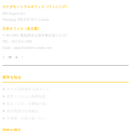
カナダセントラルオフィス（ウィニペグ）
888 Sargent Ave
Winnipeg, MB R3E 0C7, Canada
日本オフィス（名古屋）
〒461-0001 愛知県名古屋市東区泉2-11-18
TEL：052-931-1306
Email：japan@catalyst-canada.com
𝕏
📷
▶
f
留学を知る
▶ カナダ高校留学 完全ガイド
▶ 教育システムの基礎知識
▶ 私立・公立・全寮制の違い
▶ 留学費用の全体解説
▶ 不登校・欠席が多い方へ
学校を探す