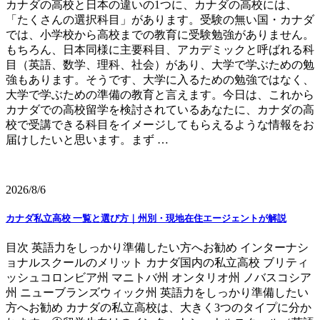
カナダの高校と日本の違いの1つに、カナダの高校には、
「たくさんの選択科目」があります。受験の無い国・カナダ
では、小学校から高校までの教育に受験勉強がありません。
もちろん、日本同様に主要科目、アカデミックと呼ばれる科
目（英語、数学、理科、社会）があり、大学で学ぶための勉
強もあります。そうです、大学に入るための勉強ではなく、
大学で学ぶための準備の教育と言えます。今日は、これから
カナダでの高校留学を検討されているあなたに、カナダの高
校で受講できる科目をイメージしてもらえるような情報をお
届けしたいと思います。まず …
2026/8/6
カナダ私立高校 一覧と選び方｜州別・現地在住エージェントが解説
目次 英語力をしっかり準備したい方へお勧め インターナシ
ョナルスクールのメリット カナダ国内の私立高校 ブリティ
ッシュコロンビア州 マニトバ州 オンタリオ州 ノバスコシア
州 ニューブランズウィック州 英語力をしっかり準備したい
方へお勧め カナダの私立高校は、大きく3つのタイプに分か