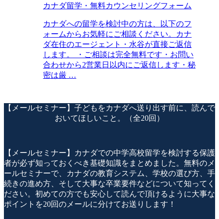
カナダ留学・無料カウンセリングフォーム
カナダへの留学を検討中の方は、以下のフ
ォームからお気軽にご相談ください。カナ
ダ在住のエージェント・水谷が直接ご返信
します。 ・ご相談は完全無料です・お問い
合わせから2営業日以内にご返信します・秘
密は厳 …
【メールセミナー】子どもをカナダへ送り出す前に、読んで
おいてほしいこと。（全20回）
【メールセミナー】カナダでの中学高校留学を検討する保護
者が必ず知っておくべき基礎知識をまとめました。無料のメ
ールセミナーで、カナダの教育システム、学校の選び方、手
続きの進め方、そして大事な卒業要件などについて知ってく
ださい。初めての方でも安心して読んで頂けるように大事な
ポイントを20回のメールに分けてお送りします！