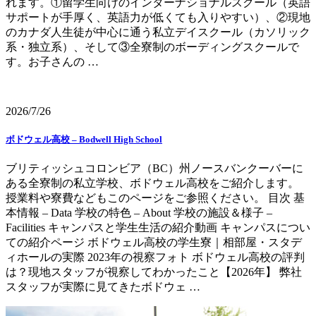
れます。①留学生向けのインターナショナルスクール（英語
サポートが手厚く、英語力が低くても入りやすい）、②現地
のカナダ人生徒が中心に通う私立デイスクール（カソリック
系・独立系）、そして③全寮制のボーディングスクールで
す。お子さんの …
2026/7/26
ボドウェル高校 – Bodwell High School
ブリティッシュコロンビア（BC）州ノースバンクーバーに
ある全寮制の私立学校、ボドウェル高校をご紹介します。
授業料や寮費などもこのページをご参照ください。 目次 基
本情報 – Data 学校の特色 – About 学校の施設＆様子 –
Facilities キャンパスと学生生活の紹介動画 キャンパスについ
ての紹介ページ ボドウェル高校の学生寮｜相部屋・スタデ
ィホールの実際 2023年の視察フォト ボドウェル高校の評判
は？現地スタッフが視察してわかったこと【2026年】 弊社
スタッフが実際に見てきたボドウェ …