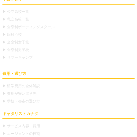
▶ 公立高校一覧
▶ 私立高校一覧
▶ 全寮制ボーディングスクール
▶ IB対応校
▶ 全寮制女子校
▶ 全寮制男子校
▶ サマーキャンプ
費用・選び方
▶ 留学費用の全体解説
▶ 費用が安い留学先
▶ 学校・都市の選び方
キャタリストカナダ
▶ サービス内容・費用
▶ エージェントの役割